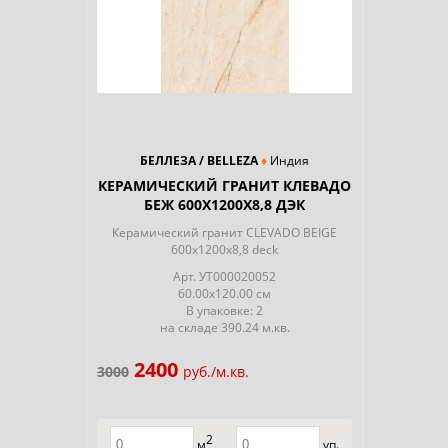
БЕЛЛЕЗА / BELLEZA
Индия
КЕРАМИЧЕСКИЙ ГРАНИТ КЛЕВАДО
БЕЖ 600X1200Х8,8 ДЭК
Керамический гранит CLEVADO BEIGE
600x1200х8,8 deck
Арт.
УТ000020052
60.00x120.00 см
В упаковке: 2
на складе 390.24 м.кв.
2400
3000
руб./м.кв.
2
м
уп.