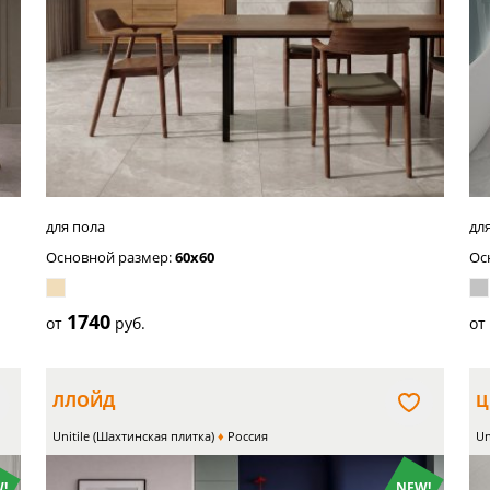
белый
бе
для пола
дл
Основной размер:
60x60
Ос
1740
от
руб.
о
ЛЛОЙД
Ц
Unitile (Шахтинская плитка)
Россия
Un
!
NEW!