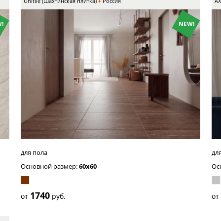
Unitile (Шахтинская плитка)
Россия
A
!
NEW!
серый
св
се
для пола
для
Основной размер:
60x60
Ос
1740
от
руб.
о