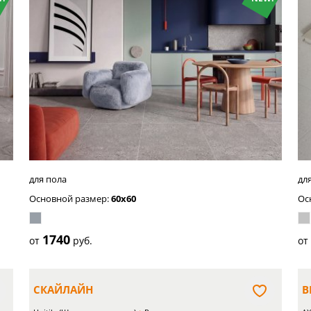
бежевый
св
се
для пола
дл
Основной размер:
60x60
Ос
1740
от
руб.
о
СКАЙЛАЙН
В