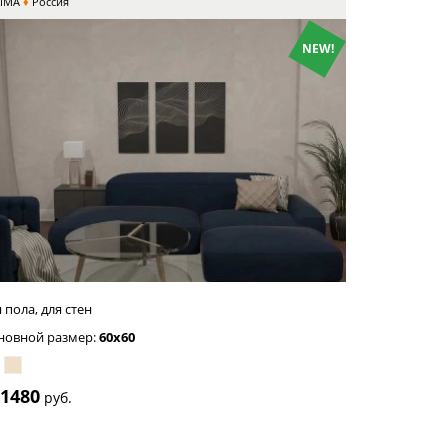
XIMA
Россия
NEW!
етло-
рый
 пола, для стен
новной размер:
60x60
1480
т
руб.