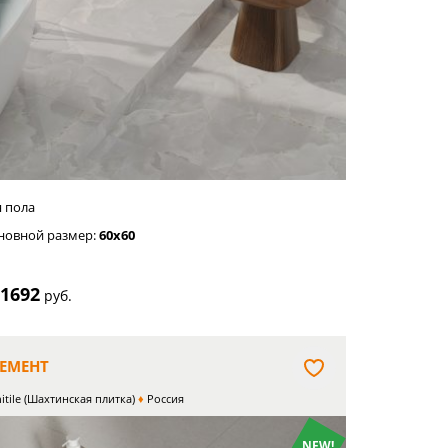
лый
я пола
новной размер:
60x60
1692
т
руб.
ЕМЕНТ
itile (Шахтинская плитка)
Россия
NEW!