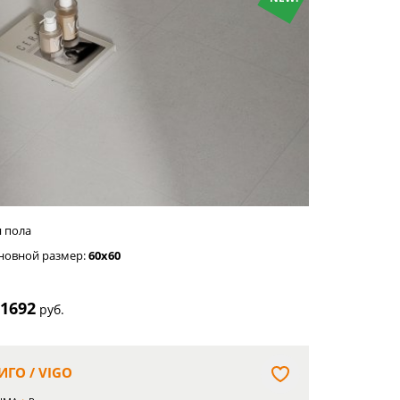
етло-
рый
я пола
новной размер:
60x60
1692
т
руб.
ИГО / VIGO