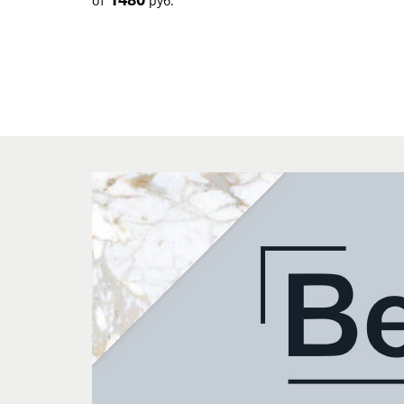
от
руб.
светло-
серый
серый