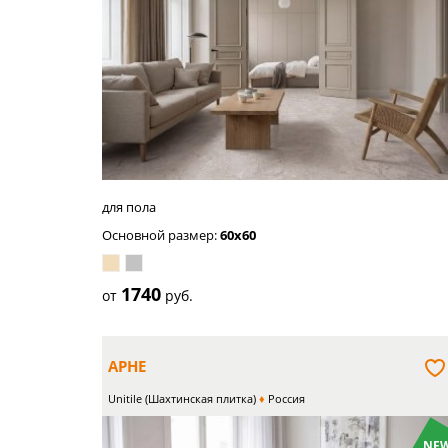
светло-
бежевый
для пола
Основной размер:
60x60
1740
от
руб.
АРНЕ
Unitile (Шахтинская плитка)
Россия
NEW