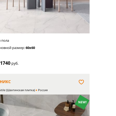
я пола
новной размер:
60x60
1740
т
руб.
НИКС
itile (Шахтинская плитка)
Россия
NEW!