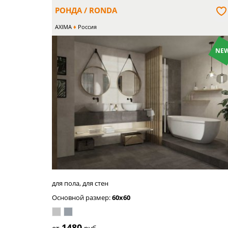
РОНДА / RONDA
AXIMA
Россия
NEW
бежевый
для пола, для стен
Основной размер:
60x60
1480