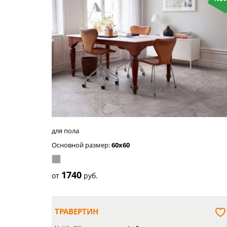
бежевый
светло-
серый
для пола
Основной размер:
60x60
1740
от
руб.
ТРАВЕРТИН