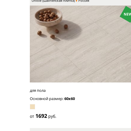
Unitile (Шахтинская плитка)
Россия
NEW
серый
для пола
Основной размер:
60x60
1692
от
руб.