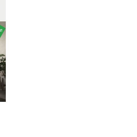
!
коричневый
св
се