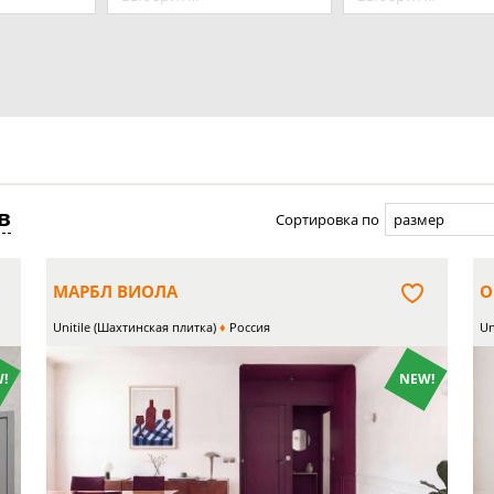
в
Сортировка по
размер
МАРБЛ ВИОЛА
О
Unitile (Шахтинская плитка)
Россия
Un
!
NEW!