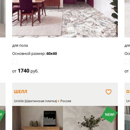
для пола
дл
Основной размер:
60x60
Ос
1740
от
руб.
о
ШЕЛЛ
О
Unitile (Шахтинская плитка)
Россия
Un
!
NEW!