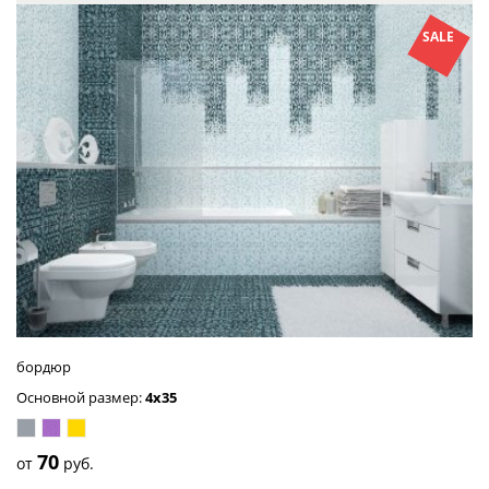
SALE
бордюр
Основной размер:
4x35
серый
сиреневый
золото
70
от
руб.