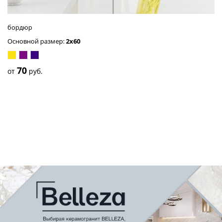
бордюр
Основной размер:
2x60
жёлтый
пурпурный
синий
70
от
руб.