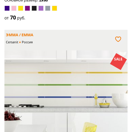
синий
розовый
жёлтый
пурпурный
чёрный
сиреневый
серый
золото
70
от
руб.
ЭММА / EMMA
Cersanit
Россия
SALE