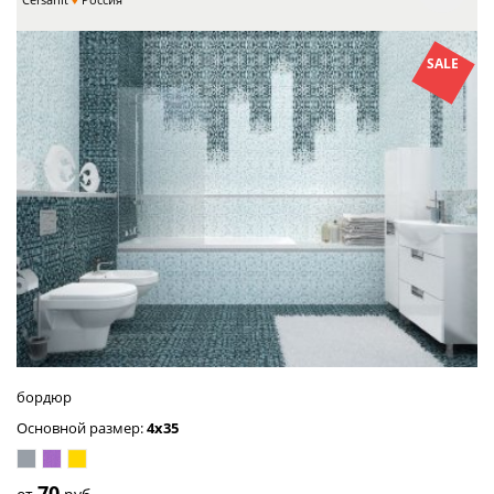
SALE
бордюр
Основной размер:
4x35
серый
сиреневый
золото
70