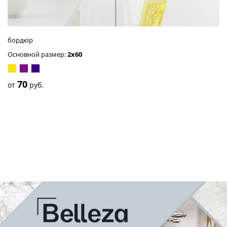
бордюр
Основной размер:
2x60
жёлтый
пурпурный
синий
70
от
руб.