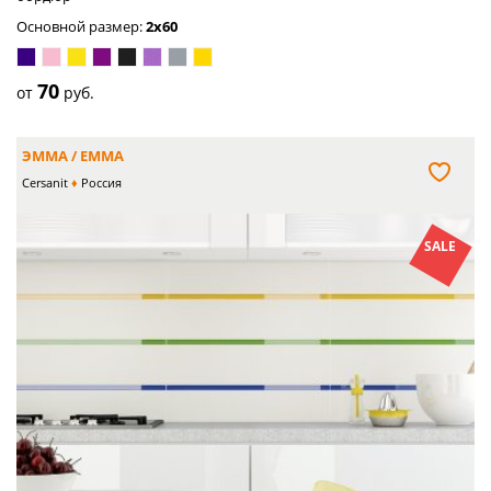
Основной размер:
2x60
синий
розовый
жёлтый
пурпурный
чёрный
сиреневый
серый
золото
70
от
руб.
ЭММА / EMMA
Cersanit
Россия
SALE